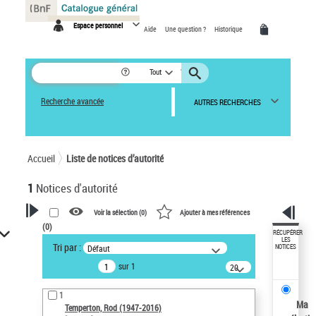
Panneau de gestion des cookies
Espace personnel
Aide
Une question ?
Historique
Tout
Recherche avancée
AUTRES RECHERCHES
Accueil
Liste de notices d’autorité
1
Notices d'autorité
Voir la sélection (
0
)
Ajouter à mes références
(
0
)
VOTRE RECHERCHE
RÉCUPÉRER
LES
Tri par :
Défaut
NOTICES
Recherche avancée dans les
sur 1
notices d’autorité
20
résultats/page
Œuvres liées à l'auteur :
1
Temperton, Rod (1947-2016)
Ma
Temperton, Rod (1947-2016)