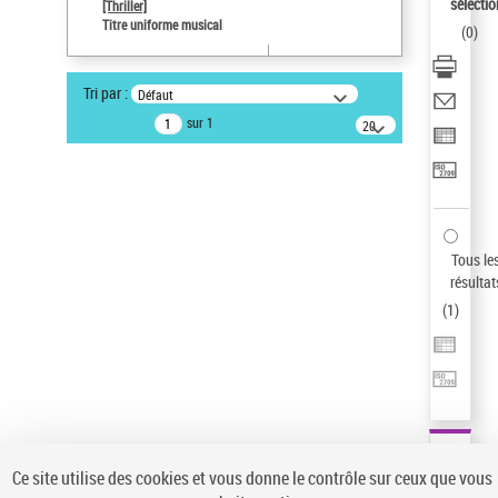
Sauvegarder votre recherche
sélectio
[Thriller]
Titre uniforme musical
(
0
)
AFFINER
Type de notice d'autorité
Tri par :
Défaut
Œuvre
(1)
sur 1
20
résultats/page
Titre uniforme musical
(1)
Statut de la notice d’autorité
Pays
Auteur d’œuvre
Tous le
résultat
(
1
)
Ce site utilise des cookies et vous donne le contrôle sur ceux que vous