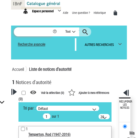
Panneau de gestion des cookies
Espace personnel
Aide
Une question ?
Historique
Tout
Recherche avancée
AUTRES RECHERCHES
Accueil
Liste de notices d’autorité
1
Notices d'autorité
Voir la sélection (
0
)
Ajouter à mes références
(
0
)
VOTRE RECHERCHE
RÉCUPÉRER
LES
Tri par :
Défaut
NOTICES
Recherche avancée dans les
sur 1
notices d’autorité
20
résultats/page
Œuvres liées à l'auteur :
1
Temperton, Rod (1947-2016)
Ma
Temperton, Rod (1947-2016)