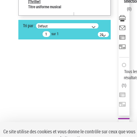
sélectio
[Thriller]
Auteur d’œuvre
Titre uniforme musical
(
0
)
Temperton, Rod (1947-2016)
Pays
Tri par :
Défaut
ne s'applique pas
sur 1
20
résultats/page
Type de notice d'autorité
Titre uniforme musical
Sauvegarder votre recherche
AFFINER
Tous le
Type de notice d'autorité
résultat
(
1
)
Œuvre
(1)
Titre uniforme musical
(1)
Statut de la notice d’autorité
Pays
Auteur d’œuvre
Ce site utilise des cookies et vous donne le contrôle sur ceux que vous