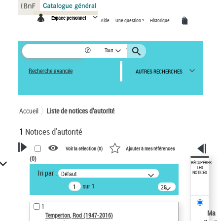
Panneau de gestion des cookies
Espace personnel
Aide
Une question ?
Historique
Tout
Recherche avancée
AUTRES RECHERCHES
Accueil
Liste de notices d’autorité
1
Notices d'autorité
Voir la sélection (
0
)
Ajouter à mes références
(
0
)
VOTRE RECHERCHE
RÉCUPÉRER
LES
Tri par :
Défaut
NOTICES
Recherche avancée dans les
sur 1
notices d’autorité
20
résultats/page
Œuvres liées à l'auteur :
1
Temperton, Rod (1947-2016)
Ma
Temperton, Rod (1947-2016)