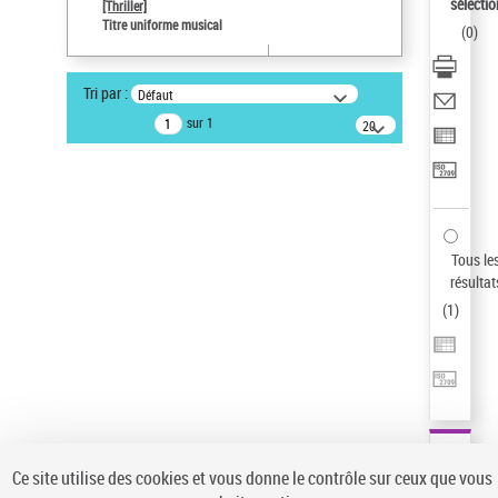
sélectio
[Thriller]
Auteur d’œuvre
Titre uniforme musical
(
0
)
Temperton, Rod (1947-2016)
Sauvegarder votre recherche
Tri par :
Défaut
AFFINER
sur 1
20
résultats/page
Type de notice d'autorité
Œuvre
(1)
Titre uniforme musical
(1)
Statut de la notice d’autorité
Tous le
résultat
Pays
(
1
)
Auteur d’œuvre
Ce site utilise des cookies et vous donne le contrôle sur ceux que vous