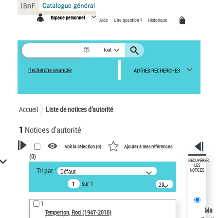
Panneau de gestion des cookies
Espace personnel
Aide
Une question ?
Historique
Tout
Recherche avancée
AUTRES RECHERCHES
Accueil
Liste de notices d’autorité
1
Notices d'autorité
Voir la sélection (
0
)
Ajouter à mes références
(
0
)
VOTRE RECHERCHE
RÉCUPÉRER
LES
Tri par :
Défaut
NOTICES
Recherche avancée dans les
sur 1
notices d’autorité
20
résultats/page
Œuvres liées à l'auteur :
1
Temperton, Rod (1947-2016)
Ma
Temperton, Rod (1947-2016)