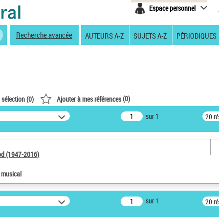
Espace personnel
Recherche avancée
AUTEURS A-Z
SUJETS A-Z
PÉRIODIQUES
(
0
)
 sélection (
0
)
Ajouter à mes références
sur 1
20 r
od (1947-2016)
e musical
sur 1
20 r