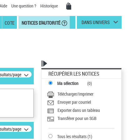
Aide
Une question ?
Historique
DANS UNIVERS
COTE
NOTICES D'AUTORITÉ
RÉCUPÉRER LES NOTICES
ésultats/page
Ma sélection
(
0
)
Télécharger/Imprimer
Envoyer par courriel
Exporter dans un tableau
Transférer pour un SGB
ésultats/page
Tous les résultats
(
1
)