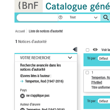
Panneau de gestion des cookies
Tout
Accueil
Liste de notices d’autorité
1
Notices d'autorité
Voir la
VOTRE RECHERCHE
Tri par :
Défaut
Recherche avancée dans les
notices d’autorité
1
Œuvres liées à l'auteur :
Temperton, R
Temperton, Rod (1947-2016)
[Thriller]
Titre uniform
Pays
ne s'applique pas
Tri par :
Défaut
Auteur d’œuvre
Temperton, Rod (1947-2016)