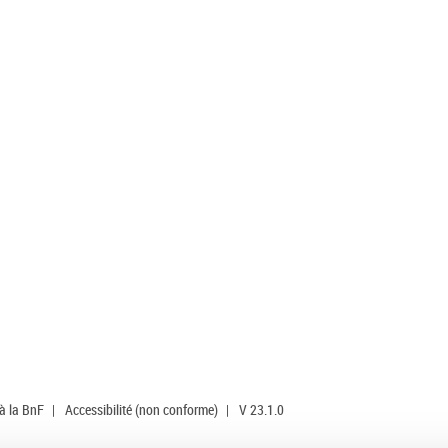
 à la BnF
|
Accessibilité (non conforme)
|
V 23.1.0