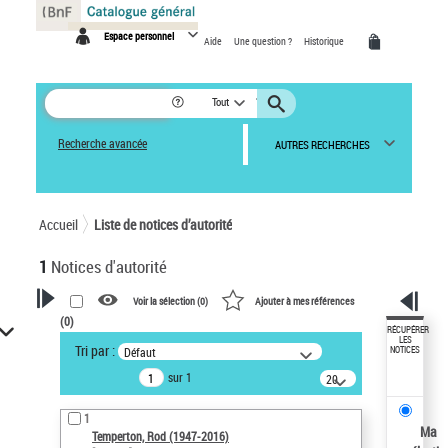
Panneau de gestion des cookies
Espace personnel
Aide
Une question ?
Historique
Tout
Recherche avancée
AUTRES RECHERCHES
Accueil
Liste de notices d’autorité
1
Notices d'autorité
Voir la sélection (
0
)
Ajouter à mes références
(
0
)
VOTRE RECHERCHE
RÉCUPÉRER
LES
Tri par :
Défaut
NOTICES
Recherche avancée dans les
sur 1
notices d’autorité
20
résultats/page
Œuvres liées à l'auteur :
1
Temperton, Rod (1947-2016)
Ma
Temperton, Rod (1947-2016)