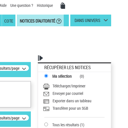
Aide
Une question ?
Historique
DANS UNIVERS
COTE
NOTICES D'AUTORITÉ
RÉCUPÉRER LES NOTICES
ésultats/page
Ma sélection
(
0
)
Télécharger/Imprimer
Envoyer par courriel
Exporter dans un tableau
Transférer pour un SGB
ésultats/page
Tous les résultats
(
1
)