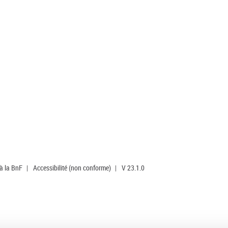
 à la BnF
|
Accessibilité (non conforme)
|
V 23.1.0