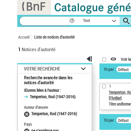
Panneau de gestion des cookies
Tout
Accueil
Liste de notices d’autorité
1
Notices d'autorité
Voir la
VOTRE RECHERCHE
Tri par :
Défaut
Recherche avancée dans les
notices d’autorité
1
Œuvres liées à l'auteur :
Temperton, R
Temperton, Rod (1947-2016)
[Thriller]
Titre uniform
Auteur d’œuvre
Temperton, Rod (1947-2016)
Tri par :
Défaut
Pays
ne s'applique pas