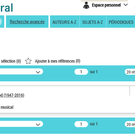
Espace personnel
Recherche avancée
AUTEURS A-Z
SUJETS A-Z
PÉRIODIQUES
(
0
)
 sélection (
0
)
Ajouter à mes références
sur 1
20 r
od (1947-2016)
e musical
sur 1
20 r