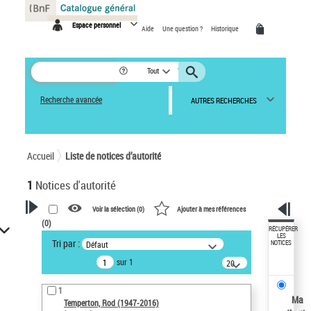
Panneau de gestion des cookies
Espace personnel
Aide
Une question ?
Historique
Tout
Recherche avancée
AUTRES RECHERCHES
Accueil
Liste de notices d’autorité
1
Notices d'autorité
Voir la sélection (
0
)
Ajouter à mes références
(
0
)
VOTRE RECHERCHE
RÉCUPÉRER
LES
Tri par :
Défaut
NOTICES
Recherche avancée dans les
sur 1
notices d’autorité
20
résultats/page
Œuvres liées à l'auteur :
1
Temperton, Rod (1947-2016)
Ma
Temperton, Rod (1947-2016)