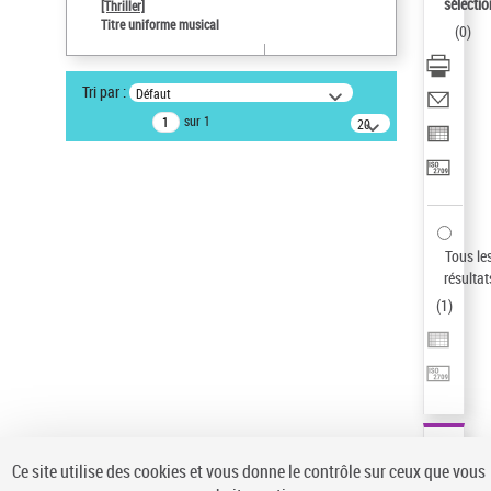
sélectio
[Thriller]
Auteur d’œuvre
Titre uniforme musical
(
0
)
Temperton, Rod (1947-2016)
Pays
Tri par :
Défaut
ne s'applique pas
sur 1
20
résultats/page
Type de notice d'autorité
Titre uniforme musical
Sauvegarder votre recherche
AFFINER
Tous le
Type de notice d'autorité
résultat
(
1
)
Œuvre
(1)
Titre uniforme musical
(1)
Statut de la notice d’autorité
Pays
Auteur d’œuvre
Ce site utilise des cookies et vous donne le contrôle sur ceux que vous