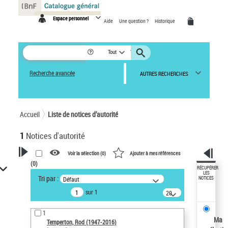
Panneau de gestion des cookies
Espace personnel
Aide
Une question ?
Historique
Tout
Recherche avancée
AUTRES RECHERCHES
Accueil
Liste de notices d’autorité
1
Notices d'autorité
Voir la sélection (
0
)
Ajouter à mes références
(
0
)
VOTRE RECHERCHE
RÉCUPÉRER
LES
Tri par :
Défaut
NOTICES
Recherche avancée dans les
sur 1
notices d’autorité
20
résultats/page
Œuvres liées à l'auteur :
1
Temperton, Rod (1947-2016)
Ma
Temperton, Rod (1947-2016)