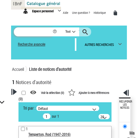
Panneau de gestion des cookies
Espace personnel
Aide
Une question ?
Historique
Tout
Recherche avancée
AUTRES RECHERCHES
Accueil
Liste de notices d’autorité
1
Notices d'autorité
Voir la sélection (
0
)
Ajouter à mes références
(
0
)
VOTRE RECHERCHE
RÉCUPÉRER
LES
Tri par :
Défaut
NOTICES
Recherche avancée dans les
sur 1
notices d’autorité
20
résultats/page
Œuvres liées à l'auteur :
1
Temperton, Rod (1947-2016)
Ma
Temperton, Rod (1947-2016)