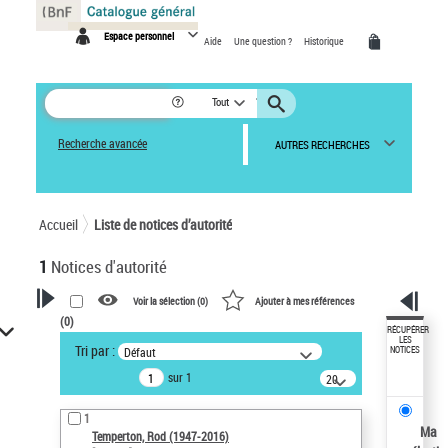
Panneau de gestion des cookies
Espace personnel
Aide
Une question ?
Historique
Tout
Recherche avancée
AUTRES RECHERCHES
Accueil
Liste de notices d’autorité
1
Notices d'autorité
Voir la sélection (
0
)
Ajouter à mes références
(
0
)
VOTRE RECHERCHE
RÉCUPÉRER
LES
Tri par :
Défaut
NOTICES
Recherche avancée dans les
sur 1
notices d’autorité
20
résultats/page
Œuvres liées à l'auteur :
1
Temperton, Rod (1947-2016)
Ma
Temperton, Rod (1947-2016)