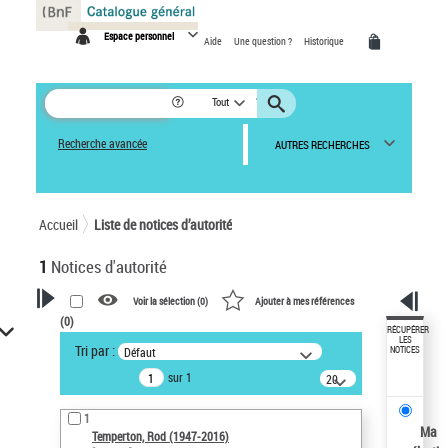
Panneau de gestion des cookies
Espace personnel
Aide
Une question ?
Historique
Tout
Recherche avancée
AUTRES RECHERCHES
Accueil
Liste de notices d’autorité
1
Notices d'autorité
Voir la sélection (
0
)
Ajouter à mes références
(
0
)
VOTRE RECHERCHE
RÉCUPÉRER
LES
Tri par :
Défaut
NOTICES
Recherche avancée dans les
sur 1
notices d’autorité
20
résultats/page
Œuvres liées à l'auteur :
1
Temperton, Rod (1947-2016)
Ma
Temperton, Rod (1947-2016)