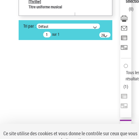
sélectio
[Thriller]
Auteur d’œuvre
Titre uniforme musical
(
0
)
Temperton, Rod (1947-2016)
Type de notice d'autorité
Tri par :
Défaut
Titre uniforme musical
sur 1
20
résultats/page
Statut de la notice d’autorité
Notice élémentaire
Sauvegarder votre recherche
AFFINER
Tous le
Type de notice d'autorité
résultat
(
1
)
Œuvre
(1)
Titre uniforme musical
(1)
Statut de la notice d’autorité
Pays
Auteur d’œuvre
Ce site utilise des cookies et vous donne le contrôle sur ceux que vous