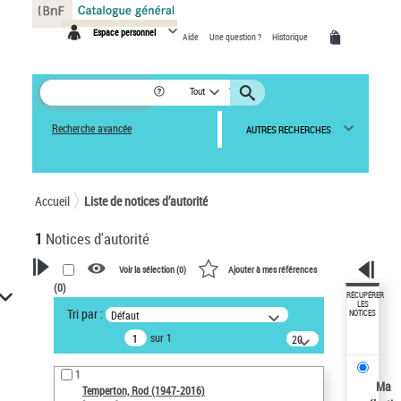
Panneau de gestion des cookies
Espace personnel
Aide
Une question ?
Historique
Tout
Recherche avancée
AUTRES RECHERCHES
Accueil
Liste de notices d’autorité
1
Notices d'autorité
Voir la sélection (
0
)
Ajouter à mes références
(
0
)
VOTRE RECHERCHE
RÉCUPÉRER
LES
Tri par :
Défaut
NOTICES
Recherche avancée dans les
sur 1
notices d’autorité
20
résultats/page
Œuvres liées à l'auteur :
1
Temperton, Rod (1947-2016)
Ma
Temperton, Rod (1947-2016)