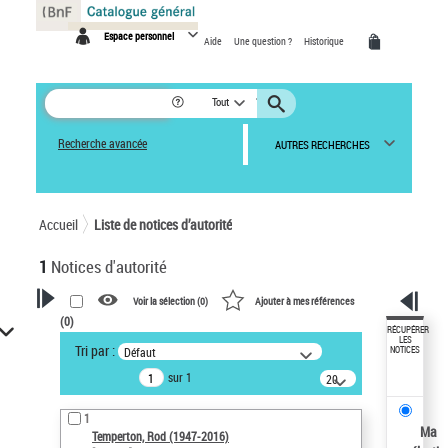
Panneau de gestion des cookies
Espace personnel
Aide
Une question ?
Historique
Tout
Recherche avancée
AUTRES RECHERCHES
Accueil
Liste de notices d’autorité
1
Notices d'autorité
Voir la sélection (
0
)
Ajouter à mes références
(
0
)
VOTRE RECHERCHE
RÉCUPÉRER
LES
Tri par :
Défaut
NOTICES
Recherche avancée dans les
sur 1
notices d’autorité
20
résultats/page
Œuvres liées à l'auteur :
1
Temperton, Rod (1947-2016)
Ma
Temperton, Rod (1947-2016)