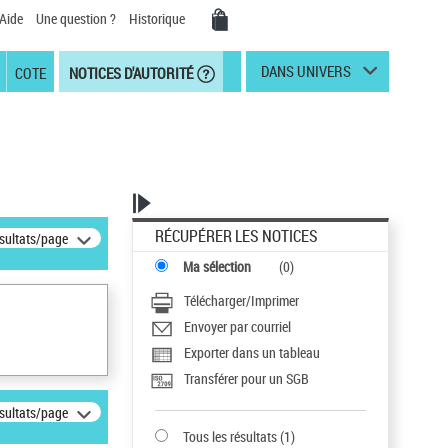
Aide
Une question ?
Historique
DANS UNIVERS
COTE
NOTICES D'AUTORITÉ
RÉCUPÉRER LES NOTICES
ésultats/page
Ma sélection
(
0
)
Télécharger/Imprimer
Envoyer par courriel
Exporter dans un tableau
Transférer pour un SGB
ésultats/page
Tous les résultats
(
1
)