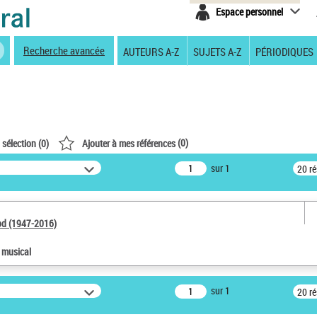
Espace personnel
Recherche avancée
AUTEURS A-Z
SUJETS A-Z
PÉRIODIQUES
(
0
)
 sélection (
0
)
Ajouter à mes références
sur 1
20 r
od (1947-2016)
e musical
sur 1
20 r