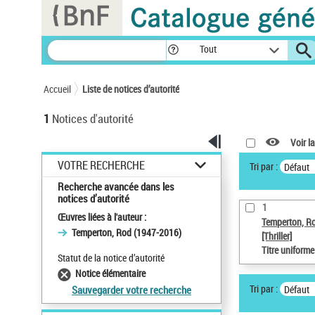
Panneau de gestion des cookies
Tout
Accueil
Liste de notices d’autorité
1
Notices d'autorité
Voir la
VOTRE RECHERCHE
Tri par :
Défaut
Recherche avancée dans les
notices d’autorité
1
Œuvres liées à l'auteur :
Temperton, R
Temperton, Rod (1947-2016)
[Thriller]
Titre uniform
Statut de la notice d’autorité
Notice élémentaire
Tri par :
Défaut
Sauvegarder votre recherche