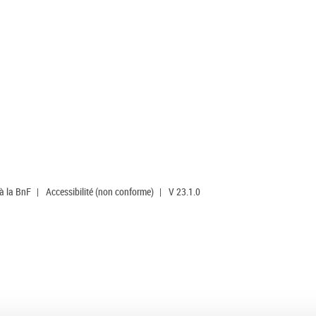
 à la BnF
|
Accessibilité (non conforme)
|
V 23.1.0