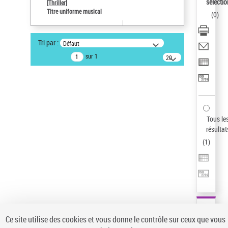
sélectio
[Thriller]
Pays
Titre uniforme musical
(
0
)
ne s'applique pas
Type de notice d'autorité
Tri par :
Défaut
Titre uniforme musical
sur 1
20
résultats/page
Auteur d’œuvre
Temperton, Rod (1947-2016)
Statut de la notice d’autorité
Notice élémentaire
Sauvegarder votre recherche
Tous le
résultat
AFFINER
(
1
)
Type de notice d'autorité
Œuvre
(1)
Titre uniforme musical
(1)
Statut de la notice d’autorité
Ce site utilise des cookies et vous donne le contrôle sur ceux que vous
Pays