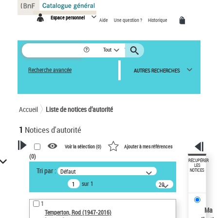
Panneau de gestion des cookies
Espace personnel
Aide
Une question ?
Historique
Tout
Recherche avancée
AUTRES RECHERCHES
Accueil
Liste de notices d’autorité
1
Notices d'autorité
Voir la sélection (
0
)
Ajouter à mes références
(
0
)
VOTRE RECHERCHE
RÉCUPÉRER
LES
Tri par :
Défaut
NOTICES
Recherche avancée dans les
sur 1
notices d’autorité
20
résultats/page
Œuvres liées à l'auteur :
1
Temperton, Rod (1947-2016)
Ma
Temperton, Rod (1947-2016)