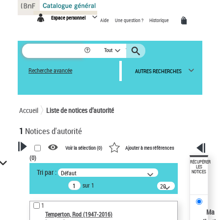
Panneau de gestion des cookies
Espace personnel
Aide
Une question ?
Historique
Tout
Recherche avancée
AUTRES RECHERCHES
Accueil
Liste de notices d’autorité
1
Notices d'autorité
Voir la sélection (
0
)
Ajouter à mes références
(
0
)
VOTRE RECHERCHE
RÉCUPÉRER
LES
Tri par :
Défaut
NOTICES
Recherche avancée dans les
sur 1
notices d’autorité
20
résultats/page
Œuvres liées à l'auteur :
1
Temperton, Rod (1947-2016)
Ma
Temperton, Rod (1947-2016)