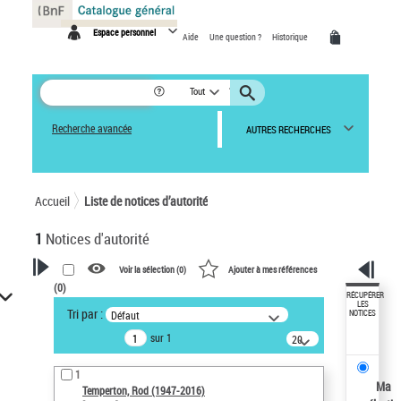
Panneau de gestion des cookies
Espace personnel
Aide
Une question ?
Historique
Tout
Recherche avancée
AUTRES RECHERCHES
Accueil
Liste de notices d’autorité
1
Notices d'autorité
Voir la sélection (
0
)
Ajouter à mes références
(
0
)
VOTRE RECHERCHE
RÉCUPÉRER
LES
Tri par :
Défaut
NOTICES
Recherche avancée dans les
sur 1
notices d’autorité
20
résultats/page
Œuvres liées à l'auteur :
1
Temperton, Rod (1947-2016)
Ma
Temperton, Rod (1947-2016)