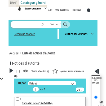
Panneau de gestion des cookies
Espace personnel
Aide
Une question ?
Historique
Tout
Recherche avancée
AUTRES RECHERCHES
Accueil
Liste de notices d’autorité
1
Notices d'autorité
Voir la sélection (
0
)
Ajouter à mes références
(
0
)
VOTRE RECHERCHE
RÉCUPÉRER
LES
Tri par :
Défaut
NOTICES
Recherche avancée dans les
sur 1
notices d’autorité
20
résultats/page
Œuvres liées à l'auteur :
1
Paco de Lucía (1947-2014)
Ma
Paco de Lucía (1947-2014)