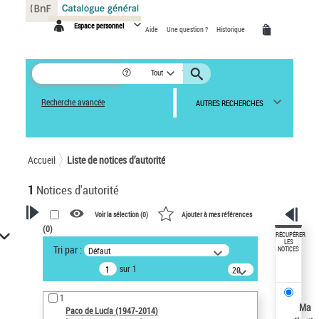
Panneau de gestion des cookies
Espace personnel
Aide
Une question ?
Historique
Tout
Recherche avancée
AUTRES RECHERCHES
Accueil
Liste de notices d’autorité
1
Notices d'autorité
Voir la sélection (
0
)
Ajouter à mes références
(
0
)
VOTRE RECHERCHE
RÉCUPÉRER
LES
Tri par :
Défaut
NOTICES
Recherche avancée dans les
sur 1
notices d’autorité
20
résultats/page
Œuvres liées à l'auteur :
1
Paco de Lucía (1947-2014)
Ma
Paco de Lucía (1947-2014)