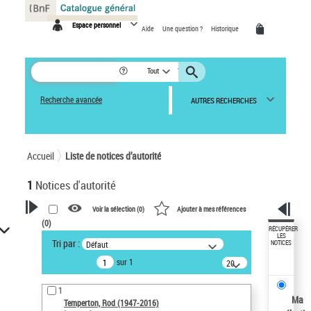
Panneau de gestion des cookies
Espace personnel
Aide
Une question ?
Historique
Tout
Recherche avancée
AUTRES RECHERCHES
Accueil
Liste de notices d’autorité
1
Notices d'autorité
Voir la sélection (
0
)
Ajouter à mes références
(
0
)
VOTRE RECHERCHE
RÉCUPÉRER
LES
Tri par :
Défaut
NOTICES
Recherche avancée dans les
sur 1
notices d’autorité
20
résultats/page
Œuvres liées à l'auteur :
1
Temperton, Rod (1947-2016)
Ma
Temperton, Rod (1947-2016)