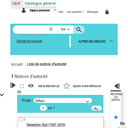
Panneau de gestion des cookies
Espace personnel
Aide
Une question ?
Historique
Tout
Recherche avancée
AUTRES RECHERCHES
Accueil
Liste de notices d’autorité
1
Notices d'autorité
Voir la sélection (
0
)
Ajouter à mes références
(
0
)
VOTRE RECHERCHE
RÉCUPÉRER
LES
Tri par :
Défaut
NOTICES
Recherche avancée dans les
sur 1
notices d’autorité
20
résultats/page
Œuvres liées à l'auteur :
1
Temperton, Rod (1947-2016)
Ma
Temperton, Rod (1947-2016)