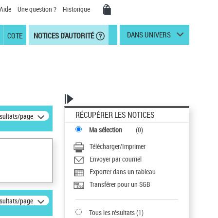
Aide
Une question ?
Historique
DANS UNIVERS
COTE
NOTICES D'AUTORITÉ
RÉCUPÉRER LES NOTICES
ésultats/page
Ma sélection
(
0
)
Télécharger/Imprimer
Envoyer par courriel
Exporter dans un tableau
Transférer pour un SGB
ésultats/page
Tous les résultats
(
1
)