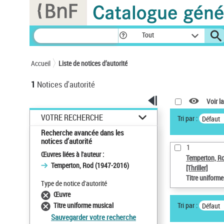
Panneau de gestion des cookies
Tout
Accueil
Liste de notices d’autorité
1
Notices d'autorité
Voir la
VOTRE RECHERCHE
Tri par :
Défaut
Recherche avancée dans les
notices d’autorité
1
Œuvres liées à l'auteur :
Temperton, R
Temperton, Rod (1947-2016)
[Thriller]
Titre uniform
Type de notice d'autorité
Œuvre
Tri par :
Titre uniforme musical
Défaut
Sauvegarder votre recherche