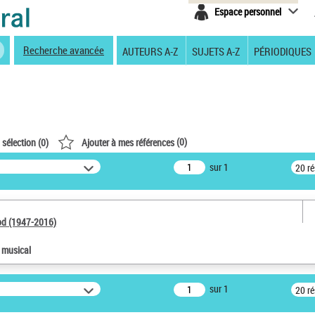
Espace personnel
Recherche avancée
AUTEURS A-Z
SUJETS A-Z
PÉRIODIQUES
(
0
)
 sélection (
0
)
Ajouter à mes références
sur 1
20 r
od (1947-2016)
e musical
sur 1
20 r