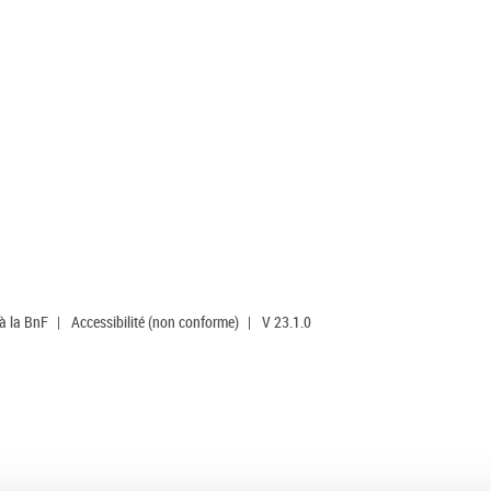
 à la BnF
|
Accessibilité (non conforme)
|
V 23.1.0