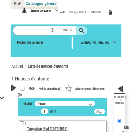
Panneau de gestion des cookies
Espace personnel
Aide
Une question ?
Historique
Tout
Recherche avancée
AUTRES RECHERCHES
Accueil
Liste de notices d’autorité
1
Notices d'autorité
Voir la sélection (
0
)
Ajouter à mes références
(
0
)
VOTRE RECHERCHE
RÉCUPÉRER
LES
Tri par :
Défaut
NOTICES
Recherche avancée dans les
sur 1
notices d’autorité
20
résultats/page
Œuvres liées à l'auteur :
1
Temperton, Rod (1947-2016)
Ma
Temperton, Rod (1947-2016)