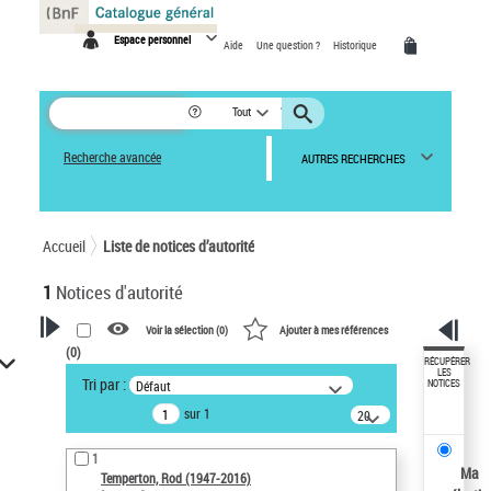
Panneau de gestion des cookies
Espace personnel
Aide
Une question ?
Historique
Tout
Recherche avancée
AUTRES RECHERCHES
Accueil
Liste de notices d’autorité
1
Notices d'autorité
Voir la sélection (
0
)
Ajouter à mes références
(
0
)
VOTRE RECHERCHE
RÉCUPÉRER
LES
Tri par :
Défaut
NOTICES
Recherche avancée dans les
sur 1
notices d’autorité
20
résultats/page
Œuvres liées à l'auteur :
1
Temperton, Rod (1947-2016)
Ma
Temperton, Rod (1947-2016)