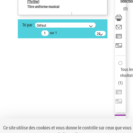
Sauvegarder votre recherche
sélectio
[Thriller]
Titre uniforme musical
(
0
)
AFFINER
Type de notice d'autorité
Tri par :
Défaut
Œuvre
(1)
sur 1
20
résultats/page
Titre uniforme musical
(1)
Statut de la notice d’autorité
Pays
Auteur d’œuvre
Tous le
résultat
(
1
)
Ce site utilise des cookies et vous donne le contrôle sur ceux que vous