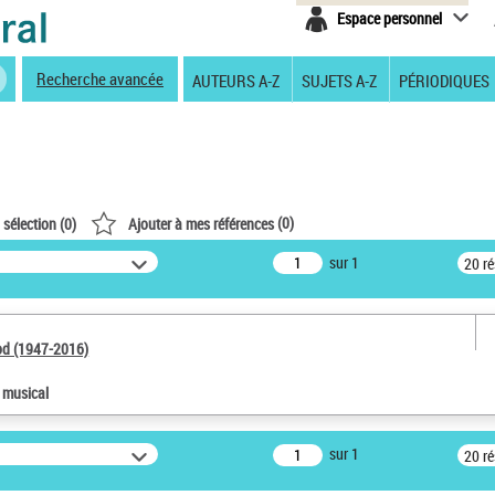
Espace personnel
Recherche avancée
AUTEURS A-Z
SUJETS A-Z
PÉRIODIQUES
(
0
)
 sélection (
0
)
Ajouter à mes références
sur 1
20 r
od (1947-2016)
e musical
sur 1
20 r