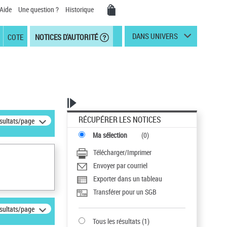
Aide
Une question ?
Historique
DANS UNIVERS
COTE
NOTICES D'AUTORITÉ
RÉCUPÉRER LES NOTICES
ésultats/page
Ma sélection
(
0
)
Télécharger/Imprimer
Envoyer par courriel
Exporter dans un tableau
Transférer pour un SGB
ésultats/page
Tous les résultats
(
1
)