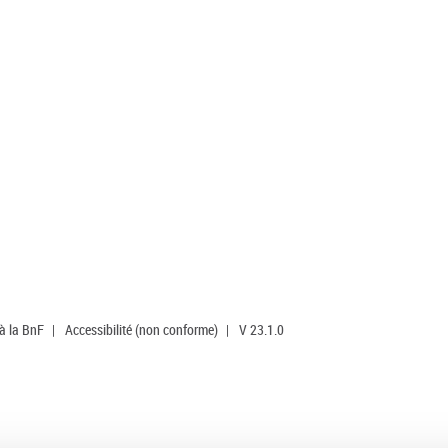
 à la BnF
|
Accessibilité (non conforme)
|
V 23.1.0