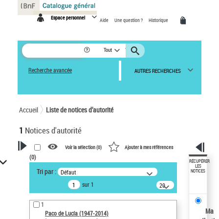
Panneau de gestion des cookies
Espace personnel
Aide
Une question ?
Historique
Tout
Recherche avancée
AUTRES RECHERCHES
Accueil
Liste de notices d’autorité
1
Notices d'autorité
Voir la sélection (
0
)
Ajouter à mes références
(
0
)
VOTRE RECHERCHE
RÉCUPÉRER
LES
Tri par :
Défaut
NOTICES
Recherche avancée dans les
sur 1
notices d’autorité
20
résultats/page
Œuvres liées à l'auteur :
1
Paco de Lucía (1947-2014)
Ma
Paco de Lucía (1947-2014)