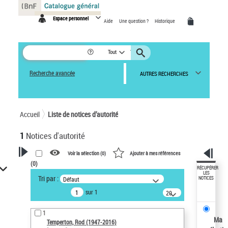
Panneau de gestion des cookies
Espace personnel
Aide
Une question ?
Historique
Tout
Recherche avancée
AUTRES RECHERCHES
Accueil
Liste de notices d’autorité
1
Notices d'autorité
Voir la sélection (
0
)
Ajouter à mes références
(
0
)
VOTRE RECHERCHE
RÉCUPÉRER
LES
Tri par :
Défaut
NOTICES
Recherche avancée dans les
sur 1
notices d’autorité
20
résultats/page
Œuvres liées à l'auteur :
1
Temperton, Rod (1947-2016)
Ma
Temperton, Rod (1947-2016)