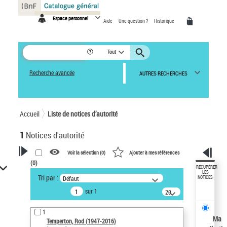
Panneau de gestion des cookies
Espace personnel
Aide
Une question ?
Historique
Tout
Recherche avancée
AUTRES RECHERCHES
Accueil
Liste de notices d’autorité
1
Notices d'autorité
Voir la sélection (
0
)
Ajouter à mes références
(
0
)
VOTRE RECHERCHE
RÉCUPÉRER
LES
Tri par :
Défaut
NOTICES
Recherche avancée dans les
sur 1
notices d’autorité
20
résultats/page
Œuvres liées à l'auteur :
1
Temperton, Rod (1947-2016)
Ma
Temperton, Rod (1947-2016)