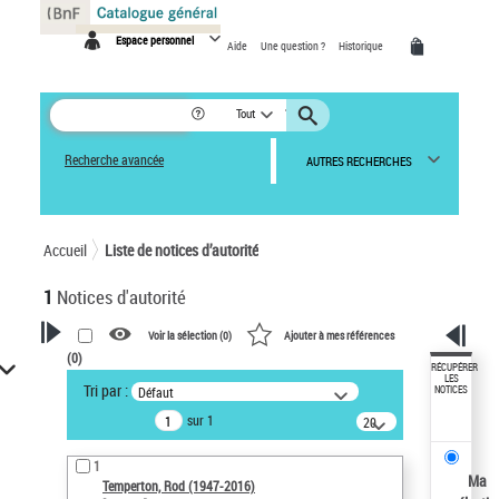
Panneau de gestion des cookies
Espace personnel
Aide
Une question ?
Historique
Tout
Recherche avancée
AUTRES RECHERCHES
Accueil
Liste de notices d’autorité
1
Notices d'autorité
Voir la sélection (
0
)
Ajouter à mes références
(
0
)
VOTRE RECHERCHE
RÉCUPÉRER
LES
Tri par :
Défaut
NOTICES
Recherche avancée dans les
sur 1
notices d’autorité
20
résultats/page
Œuvres liées à l'auteur :
1
Temperton, Rod (1947-2016)
Ma
Temperton, Rod (1947-2016)