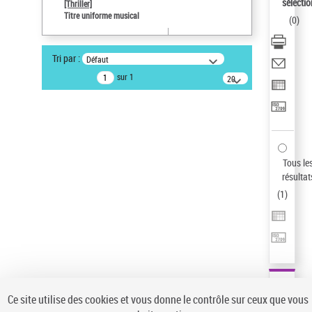
sélectio
[Thriller]
Pays
Titre uniforme musical
(
0
)
ne s'applique pas
Statut de la notice d’autorité
Tri par :
Défaut
Notice élémentaire
sur 1
20
résultats/page
Auteur d’œuvre
Temperton, Rod (1947-2016)
Sauvegarder votre recherche
AFFINER
Tous le
Type de notice d'autorité
résultat
(
1
)
Œuvre
(1)
Titre uniforme musical
(1)
Statut de la notice d’autorité
Pays
Auteur d’œuvre
Ce site utilise des cookies et vous donne le contrôle sur ceux que vous