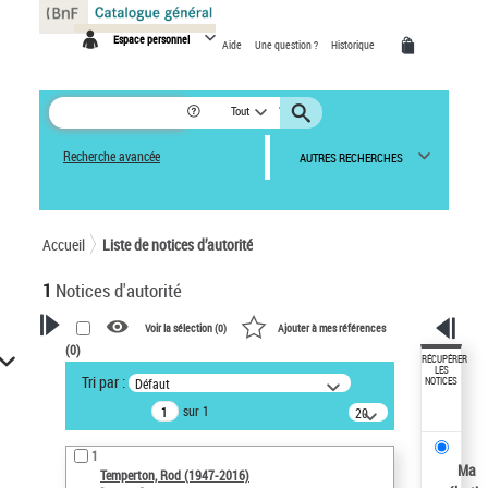
Panneau de gestion des cookies
Espace personnel
Aide
Une question ?
Historique
Tout
Recherche avancée
AUTRES RECHERCHES
Accueil
Liste de notices d’autorité
1
Notices d'autorité
Voir la sélection (
0
)
Ajouter à mes références
(
0
)
VOTRE RECHERCHE
RÉCUPÉRER
LES
Tri par :
Défaut
NOTICES
Recherche avancée dans les
sur 1
notices d’autorité
20
résultats/page
Œuvres liées à l'auteur :
1
Temperton, Rod (1947-2016)
Ma
Temperton, Rod (1947-2016)