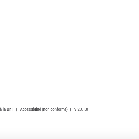
 à la BnF
|
Accessibilité (non conforme)
|
V 23.1.0