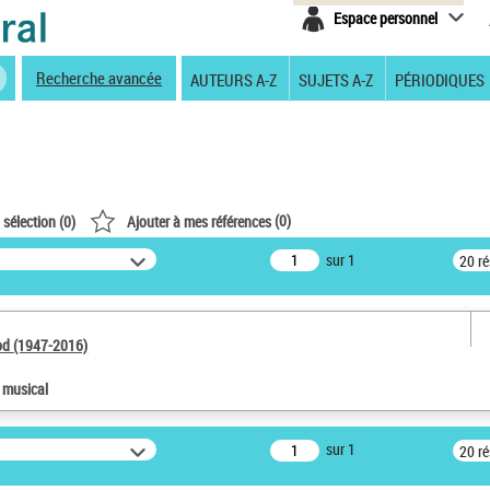
Espace personnel
Recherche avancée
AUTEURS A-Z
SUJETS A-Z
PÉRIODIQUES
(
0
)
 sélection (
0
)
Ajouter à mes références
sur 1
20 r
od (1947-2016)
e musical
sur 1
20 r