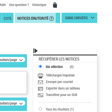
Aide
Une question ?
Historique
DANS UNIVERS
COTE
NOTICES D'AUTORITÉ
RÉCUPÉRER LES NOTICES
ésultats/page
Ma sélection
(
0
)
Télécharger/Imprimer
Envoyer par courriel
Exporter dans un tableau
Transférer pour un SGB
ésultats/page
Tous les résultats
(
1
)