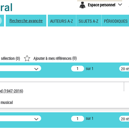
Espace personnel
Recherche avancée
AUTEURS A-Z
SUJETS A-Z
PÉRIODIQUES
(
0
)
 sélection (
0
)
Ajouter à mes références
sur 1
20 r
od (1947-2016)
e musical
sur 1
20 r