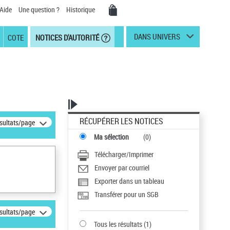
Aide
Une question ?
Historique
DANS UNIVERS
COTE
NOTICES D'AUTORITÉ
RÉCUPÉRER LES NOTICES
ésultats/page
Ma sélection
(
0
)
Télécharger/Imprimer
Envoyer par courriel
Exporter dans un tableau
Transférer pour un SGB
ésultats/page
Tous les résultats
(
1
)