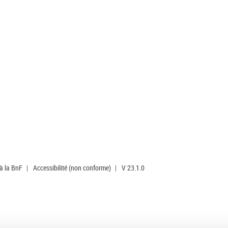
 à la BnF
|
Accessibilité (non conforme)
|
V 23.1.0