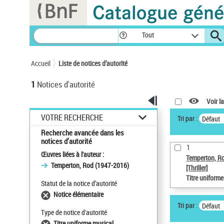
Panneau de gestion des cookies
Tout
Accueil
Liste de notices d’autorité
1
Notices d'autorité
Voir la
VOTRE RECHERCHE
Tri par :
Défaut
Recherche avancée dans les
notices d’autorité
1
Œuvres liées à l'auteur :
Temperton, R
Temperton, Rod (1947-2016)
[Thriller]
Titre uniform
Statut de la notice d’autorité
Notice élémentaire
Tri par :
Défaut
Type de notice d'autorité
Titre uniforme musical