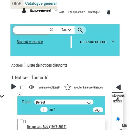
Panneau de gestion des cookies
Espace personnel
Aide
Une question ?
Historique
Tout
Recherche avancée
AUTRES RECHERCHES
Accueil
Liste de notices d’autorité
1
Notices d'autorité
Voir la sélection (
0
)
Ajouter à mes références
(
0
)
VOTRE RECHERCHE
RÉCUPÉRER
LES
Tri par :
Défaut
NOTICES
Recherche avancée dans les
sur 1
notices d’autorité
20
résultats/page
Œuvres liées à l'auteur :
1
Temperton, Rod (1947-2016)
Ma
Temperton, Rod (1947-2016)