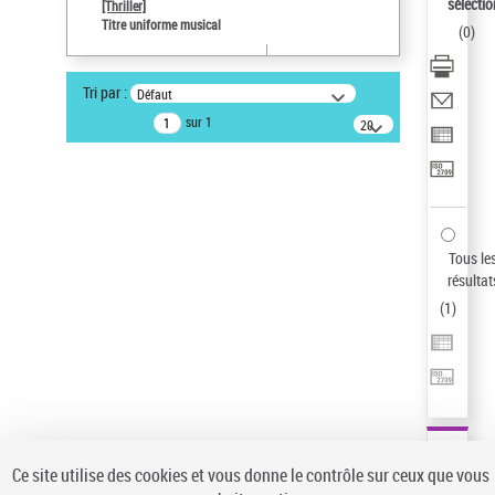
Sauvegarder votre recherche
sélectio
[Thriller]
Titre uniforme musical
(
0
)
AFFINER
Type de notice d'autorité
Tri par :
Défaut
Œuvre
(1)
sur 1
20
résultats/page
Titre uniforme musical
(1)
Statut de la notice d’autorité
Pays
Auteur d’œuvre
Tous le
résultat
(
1
)
Ce site utilise des cookies et vous donne le contrôle sur ceux que vous