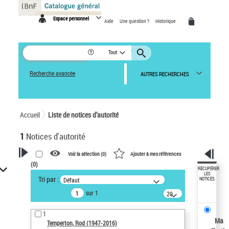
Panneau de gestion des cookies
Espace personnel
Aide
Une question ?
Historique
Tout
Recherche avancée
AUTRES RECHERCHES
Accueil
Liste de notices d’autorité
1
Notices d'autorité
Voir la sélection (
0
)
Ajouter à mes références
(
0
)
VOTRE RECHERCHE
RÉCUPÉRER
LES
Tri par :
Défaut
NOTICES
Recherche avancée dans les
sur 1
notices d’autorité
20
résultats/page
Œuvres liées à l'auteur :
1
Temperton, Rod (1947-2016)
Ma
Temperton, Rod (1947-2016)