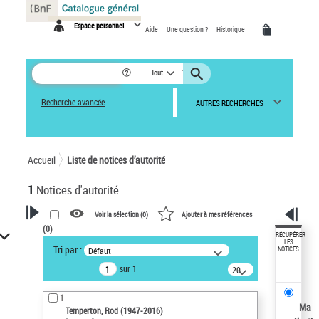
Panneau de gestion des cookies
Espace personnel
Aide
Une question ?
Historique
Tout
Recherche avancée
AUTRES RECHERCHES
Accueil
Liste de notices d’autorité
1
Notices d'autorité
Voir la sélection (
0
)
Ajouter à mes références
(
0
)
VOTRE RECHERCHE
RÉCUPÉRER
LES
Tri par :
Défaut
NOTICES
Recherche avancée dans les
sur 1
notices d’autorité
20
résultats/page
Œuvres liées à l'auteur :
1
Temperton, Rod (1947-2016)
Ma
Temperton, Rod (1947-2016)