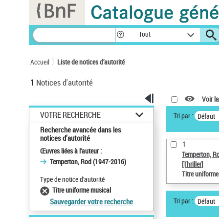
Panneau de gestion des cookies
Tout
Accueil
Liste de notices d’autorité
1
Notices d'autorité
Voir la
VOTRE RECHERCHE
Tri par :
Défaut
Recherche avancée dans les
notices d’autorité
1
Œuvres liées à l'auteur :
Temperton, R
Temperton, Rod (1947-2016)
[Thriller]
Titre uniform
Type de notice d'autorité
Titre uniforme musical
Tri par :
Défaut
Sauvegarder votre recherche