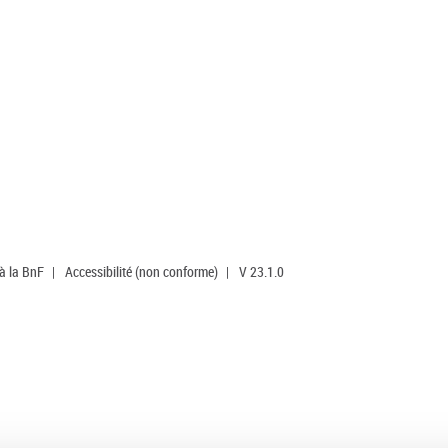
 à la BnF
|
Accessibilité (non conforme)
|
V 23.1.0