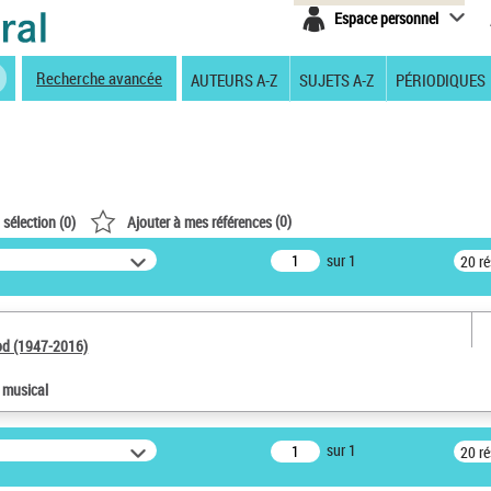
Espace personnel
Recherche avancée
AUTEURS A-Z
SUJETS A-Z
PÉRIODIQUES
(
0
)
 sélection (
0
)
Ajouter à mes références
sur 1
20 r
od (1947-2016)
e musical
sur 1
20 r