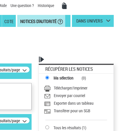
Aide
Une question ?
Historique
DANS UNIVERS
COTE
NOTICES D'AUTORITÉ
RÉCUPÉRER LES NOTICES
ésultats/page
Ma sélection
(
0
)
Télécharger/Imprimer
Envoyer par courriel
Exporter dans un tableau
Transférer pour un SGB
ésultats/page
Tous les résultats
(
1
)