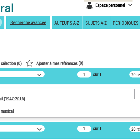
Espace personnel
Recherche avancée
AUTEURS A-Z
SUJETS A-Z
PÉRIODIQUES
(
0
)
 sélection (
0
)
Ajouter à mes références
sur 1
20 r
od (1947-2016)
e musical
sur 1
20 r