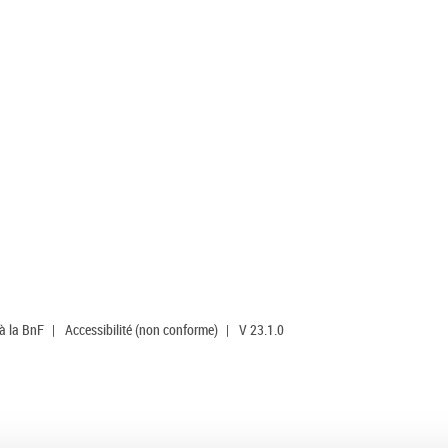
 à la BnF
|
Accessibilité (non conforme)
|
V 23.1.0