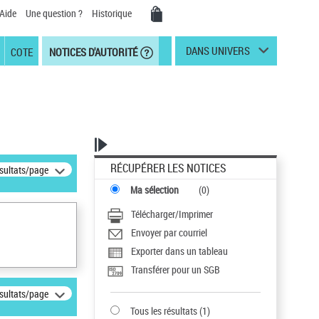
Aide
Une question ?
Historique
DANS UNIVERS
COTE
NOTICES D'AUTORITÉ
RÉCUPÉRER LES NOTICES
ésultats/page
Ma sélection
(
0
)
Télécharger/Imprimer
Envoyer par courriel
Exporter dans un tableau
Transférer pour un SGB
ésultats/page
Tous les résultats
(
1
)