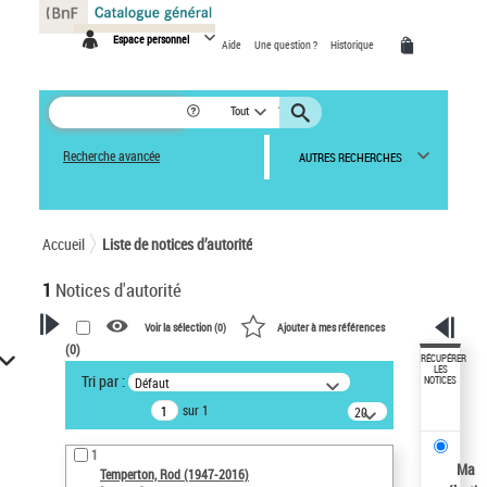
Panneau de gestion des cookies
Espace personnel
Aide
Une question ?
Historique
Tout
Recherche avancée
AUTRES RECHERCHES
Accueil
Liste de notices d’autorité
1
Notices d'autorité
Voir la sélection (
0
)
Ajouter à mes références
(
0
)
VOTRE RECHERCHE
RÉCUPÉRER
LES
Tri par :
Défaut
NOTICES
Recherche avancée dans les
sur 1
notices d’autorité
20
résultats/page
Œuvres liées à l'auteur :
1
Temperton, Rod (1947-2016)
Ma
Temperton, Rod (1947-2016)