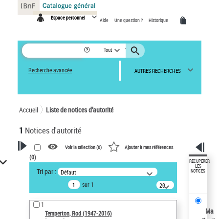
Panneau de gestion des cookies
Espace personnel
Aide
Une question ?
Historique
Tout
Recherche avancée
AUTRES RECHERCHES
Accueil
Liste de notices d’autorité
1
Notices d'autorité
Voir la sélection (
0
)
Ajouter à mes références
(
0
)
VOTRE RECHERCHE
RÉCUPÉRER
LES
Tri par :
Défaut
NOTICES
Recherche avancée dans les
sur 1
notices d’autorité
20
résultats/page
Œuvres liées à l'auteur :
1
Temperton, Rod (1947-2016)
Ma
Temperton, Rod (1947-2016)