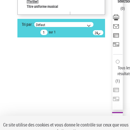
sélectio
[Thriller]
Auteur d’œuvre
Titre uniforme musical
(
0
)
Temperton, Rod (1947-2016)
Type de notice d'autorité
Tri par :
Défaut
Titre uniforme musical
sur 1
20
résultats/page
Pays
ne s'applique pas
Sauvegarder votre recherche
AFFINER
Tous le
Type de notice d'autorité
résultat
(
1
)
Œuvre
(1)
Titre uniforme musical
(1)
Statut de la notice d’autorité
Pays
Auteur d’œuvre
Ce site utilise des cookies et vous donne le contrôle sur ceux que vous