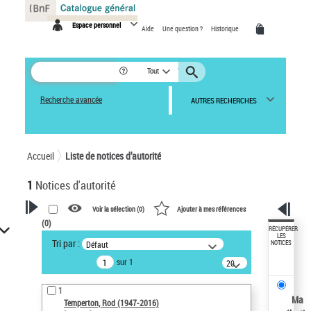
Panneau de gestion des cookies
Espace personnel
Aide
Une question ?
Historique
Tout
Recherche avancée
AUTRES RECHERCHES
Accueil
Liste de notices d’autorité
1
Notices d'autorité
Voir la sélection (
0
)
Ajouter à mes références
(
0
)
VOTRE RECHERCHE
RÉCUPÉRER
LES
Tri par :
Défaut
NOTICES
Recherche avancée dans les
sur 1
notices d’autorité
20
résultats/page
Œuvres liées à l'auteur :
1
Temperton, Rod (1947-2016)
Ma
Temperton, Rod (1947-2016)