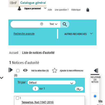
Panneau de gestion des cookies
Espace personnel
Aide
Une question ?
Historique
Tout
Recherche avancée
AUTRES RECHERCHES
Accueil
Liste de notices d’autorité
1
Notices d'autorité
Voir la sélection (
0
)
Ajouter à mes références
(
0
)
VOTRE RECHERCHE
RÉCUPÉRER
LES
Tri par :
Défaut
NOTICES
Recherche avancée dans les
sur 1
notices d’autorité
20
résultats/page
Œuvres liées à l'auteur :
1
Temperton, Rod (1947-2016)
Ma
Temperton, Rod (1947-2016)