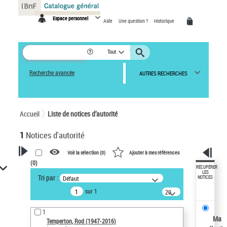
Panneau de gestion des cookies
Espace personnel
Aide
Une question ?
Historique
Tout
Recherche avancée
AUTRES RECHERCHES
Accueil
Liste de notices d’autorité
1
Notices d'autorité
Voir la sélection (
0
)
Ajouter à mes références
(
0
)
VOTRE RECHERCHE
RÉCUPÉRER
LES
Tri par :
Défaut
NOTICES
Recherche avancée dans les
sur 1
notices d’autorité
20
résultats/page
Œuvres liées à l'auteur :
1
Temperton, Rod (1947-2016)
Ma
Temperton, Rod (1947-2016)