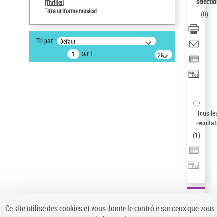
sélectio
[Thriller]
Auteur d’œuvre
Titre uniforme musical
(
0
)
Temperton, Rod (1947-2016)
Pays
Tri par :
Défaut
ne s'applique pas
sur 1
20
résultats/page
Type de notice d'autorité
Titre uniforme musical
Sauvegarder votre recherche
AFFINER
Tous le
Type de notice d'autorité
résultat
(
1
)
Œuvre
(1)
Titre uniforme musical
(1)
Statut de la notice d’autorité
Pays
Auteur d’œuvre
Ce site utilise des cookies et vous donne le contrôle sur ceux que vous