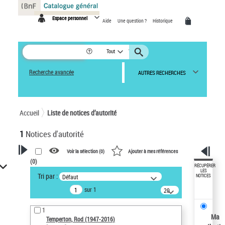
Panneau de gestion des cookies
Espace personnel
Aide
Une question ?
Historique
Tout
Recherche avancée
AUTRES RECHERCHES
Accueil
Liste de notices d’autorité
1
Notices d'autorité
Voir la sélection (
0
)
Ajouter à mes références
(
0
)
VOTRE RECHERCHE
RÉCUPÉRER
LES
Tri par :
Défaut
NOTICES
Recherche avancée dans les
sur 1
notices d’autorité
20
résultats/page
Œuvres liées à l'auteur :
1
Temperton, Rod (1947-2016)
Ma
Temperton, Rod (1947-2016)