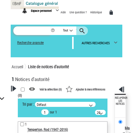
Panneau de gestion des cookies
Espace personnel
Aide
Une question ?
Historique
Tout
Recherche avancée
AUTRES RECHERCHES
Accueil
Liste de notices d’autorité
1
Notices d'autorité
Voir la sélection (
0
)
Ajouter à mes références
(
0
)
VOTRE RECHERCHE
RÉCUPÉRER
LES
Tri par :
Défaut
NOTICES
Recherche avancée dans les
sur 1
notices d’autorité
20
résultats/page
Œuvres liées à l'auteur :
1
Temperton, Rod (1947-2016)
Ma
Temperton, Rod (1947-2016)