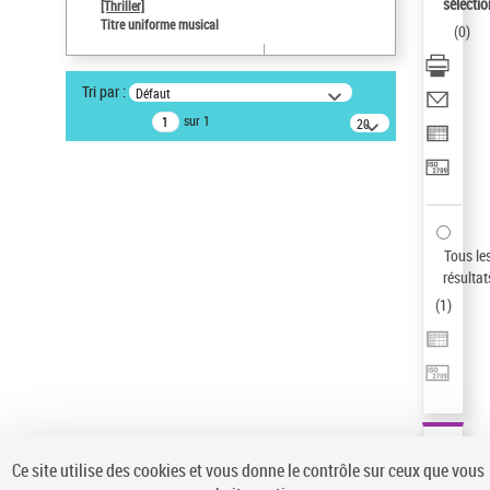
sélectio
[Thriller]
Auteur d’œuvre
Titre uniforme musical
(
0
)
Temperton, Rod (1947-2016)
Type de notice d'autorité
Tri par :
Défaut
Œuvre
sur 1
20
résultats/page
Statut de la notice d’autorité
Notice élémentaire
Sauvegarder votre recherche
AFFINER
Tous le
Type de notice d'autorité
résultat
(
1
)
Œuvre
(1)
Titre uniforme musical
(1)
Statut de la notice d’autorité
Pays
Auteur d’œuvre
Ce site utilise des cookies et vous donne le contrôle sur ceux que vous