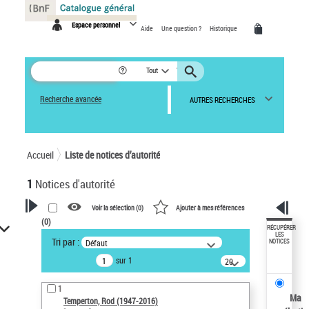
Panneau de gestion des cookies
Espace personnel
Aide
Une question ?
Historique
Tout
Recherche avancée
AUTRES RECHERCHES
Accueil
Liste de notices d’autorité
1
Notices d'autorité
Voir la sélection (
0
)
Ajouter à mes références
(
0
)
VOTRE RECHERCHE
RÉCUPÉRER
LES
Tri par :
Défaut
NOTICES
Recherche avancée dans les
sur 1
notices d’autorité
20
résultats/page
Œuvres liées à l'auteur :
1
Temperton, Rod (1947-2016)
Ma
Temperton, Rod (1947-2016)