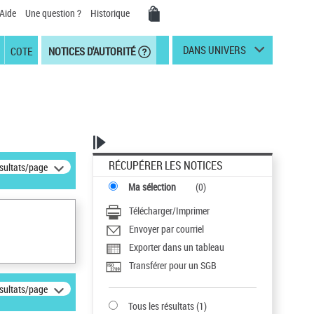
Aide
Une question ?
Historique
DANS UNIVERS
COTE
NOTICES D'AUTORITÉ
RÉCUPÉRER LES NOTICES
ésultats/page
Ma sélection
(
0
)
Télécharger/Imprimer
Envoyer par courriel
Exporter dans un tableau
Transférer pour un SGB
ésultats/page
Tous les résultats
(
1
)