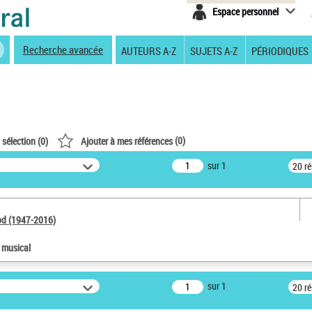
Espace personnel
Recherche avancée
AUTEURS A-Z
SUJETS A-Z
PÉRIODIQUES
(
0
)
 sélection (
0
)
Ajouter à mes références
sur 1
20 r
od (1947-2016)
e musical
sur 1
20 r