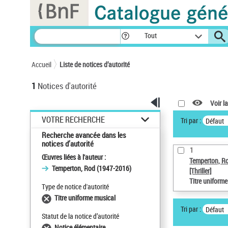
Panneau de gestion des cookies
Tout
Accueil
Liste de notices d’autorité
1
Notices d'autorité
Voir la
VOTRE RECHERCHE
Tri par :
Défaut
Recherche avancée dans les
notices d’autorité
1
Œuvres liées à l'auteur :
Temperton, R
Temperton, Rod (1947-2016)
[Thriller]
Titre uniform
Type de notice d'autorité
Titre uniforme musical
Tri par :
Défaut
Statut de la notice d’autorité
Notice élémentaire