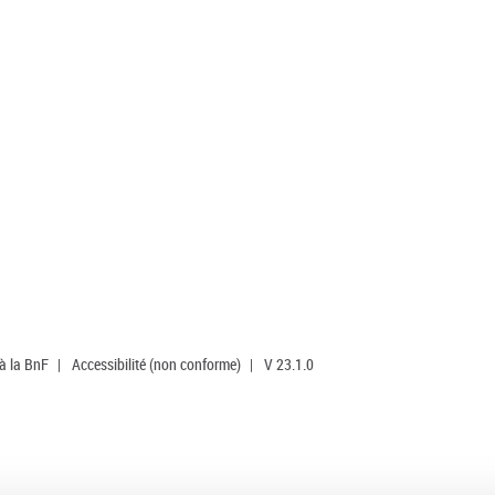
 à la BnF
|
Accessibilité (non conforme)
|
V 23.1.0