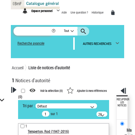
Panneau de gestion des cookies
Espace personnel
Aide
Une question ?
Historique
Tout
Recherche avancée
AUTRES RECHERCHES
Accueil
Liste de notices d’autorité
1
Notices d'autorité
Voir la sélection (
0
)
Ajouter à mes références
(
0
)
VOTRE RECHERCHE
RÉCUPÉRER
LES
Tri par :
Défaut
NOTICES
Recherche avancée dans les
sur 1
notices d’autorité
20
résultats/page
Œuvres liées à l'auteur :
1
Temperton, Rod (1947-2016)
Ma
Temperton, Rod (1947-2016)