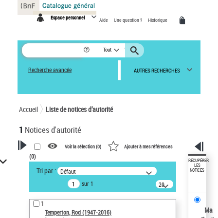
Panneau de gestion des cookies
Espace personnel
Aide
Une question ?
Historique
Tout
Recherche avancée
AUTRES RECHERCHES
Accueil
Liste de notices d’autorité
1
Notices d'autorité
Voir la sélection (
0
)
Ajouter à mes références
(
0
)
VOTRE RECHERCHE
RÉCUPÉRER
LES
Tri par :
Défaut
NOTICES
Recherche avancée dans les
sur 1
notices d’autorité
20
résultats/page
Œuvres liées à l'auteur :
1
Temperton, Rod (1947-2016)
Ma
Temperton, Rod (1947-2016)