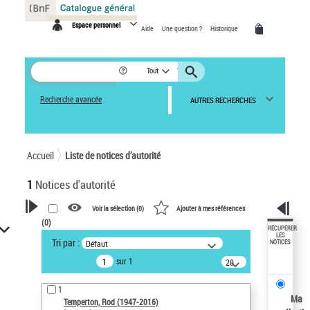
Panneau de gestion des cookies
Espace personnel
Aide
Une question ?
Historique
Tout
Recherche avancée
AUTRES RECHERCHES
Accueil
Liste de notices d’autorité
1
Notices d'autorité
Voir la sélection (
0
)
Ajouter à mes références
(
0
)
VOTRE RECHERCHE
RÉCUPÉRER
LES
Tri par :
Défaut
NOTICES
Recherche avancée dans les
sur 1
notices d’autorité
20
résultats/page
Œuvres liées à l'auteur :
1
Temperton, Rod (1947-2016)
Ma
Temperton, Rod (1947-2016)